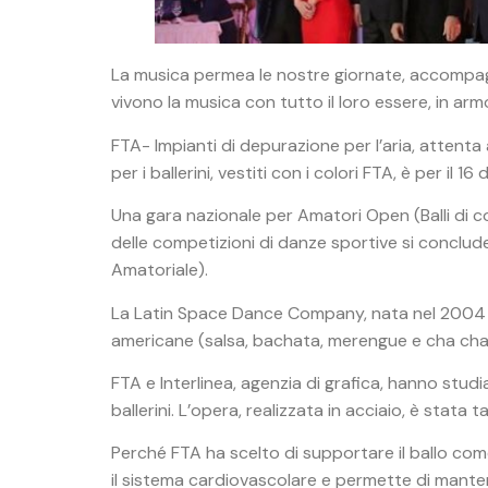
La musica permea le nostre giornate, accompagna i
vivono la musica con tutto il loro essere, in arm
FTA- Impianti di depurazione per l’aria, attent
per i ballerini, vestiti con i colori FTA, è per 
Una gara nazionale per Amatori Open (Balli di c
delle competizioni di danze sportive si conclude
Amatoriale).
La Latin Space Dance Company, nata nel 2004 con 
americane (salsa, bachata, merengue e cha cha cha
FTA e Interlinea, agenzia di grafica, hanno stud
ballerini. L’opera, realizzata in acciaio, è stat
Perché FTA ha scelto di supportare il ballo come a
il sistema cardiovascolare e permette di mantene