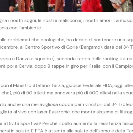
 nostri sogni, le nostre malinconie, i nostri amori. La musica v
onia con l’ambiente.
a alle problematiche ecologiche, ha deciso di sostenere una sq
il 16 dicembre, al Centro Sportivo di Gorle (Bergamo), data del
oppia e Danza a squadre), seconda tappa della ranking list na
rà poi a Cervia, dopo 8 tappe in giro per l’Italia, con il Campi
il Maestro Stefano Tarzia, giudice Federale FIDA, oggi allena 
), più di 50 atleti; ma annovera più di 500 allievi nella scuola
iato anche una meravigliosa coppa per i vincitori del 3^ Trofeo
a tagliata al vivo con laser Bystronic, che monta sistema di filt
ttività sportiva? Perché il ballo aumenta la resistenza fisica, l’
rsi in salute. E FTA è attenta alla salute dell’uomo e della T