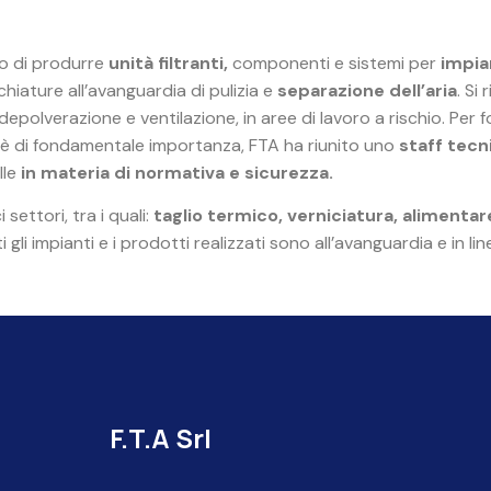
vo di produrre
unità filtranti
,
componenti e sistemi per
impian
hiature all’avanguardia di pulizia e
separazione dell’aria
. Si
depolverazione e ventilazione, in aree di lavoro a rischio. Per f
è di fondamentale importanza, FTA ha riunito uno
staff tecn
lle
in materia di normativa e sicurezza.
settori, tra i quali:
taglio termico, verniciatura, alimenta
i gli impianti e i prodotti realizzati sono all’avanguardia e in li
F.T.A Srl