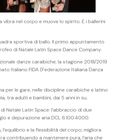
ibra nel corpo e muove lo spirito. E i ballerini
uadra sportiva di ballo. Il primo appuntamento
 3^ Trofeo di Natale Latin Space Dance Company.
zionale danze caraibiche; la stagione 2018/2019
onato Italiano FIDA (Federazione Italiana Danza
per le gare, nelle discipline caraibiche e latino
, tra adulti e bambini, dai 5 anni in su.
 di Natale Latin Space: l’abbraccio di due
raggio e depurazione aria DCL 6.100.4000.
equilibrio e la flessibilità del corpo; migliora
erra contribuendo a mantenere pura, l’aria che