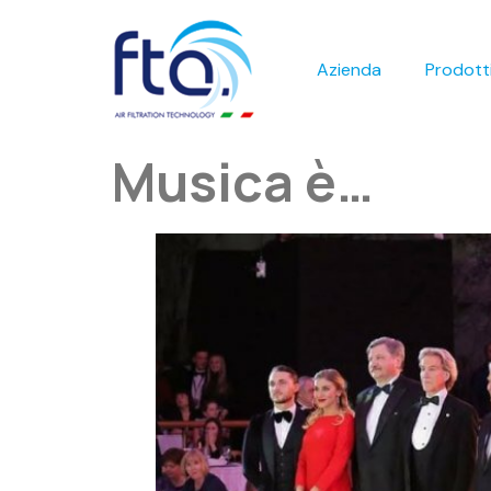
Azienda
Prodott
Musica è…