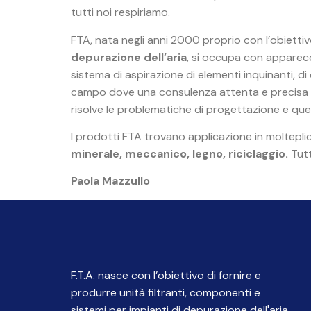
tutti noi respiriamo.
FTA, nata negli anni 2000 proprio con l’obietti
depurazione dell’aria
, si occupa con apparecc
sistema di aspirazione di elementi inquinanti, di 
campo dove una consulenza attenta e precisa 
risolve le problematiche di progettazione e que
I prodotti FTA trovano applicazione in molteplici 
minerale, meccanico, legno, riciclaggio.
Tutt
Paola Mazzullo
F.T.A. nasce con l’obiettivo di fornire e
produrre unità filtranti, componenti e
sistemi per impianti di depurazione dell'aria